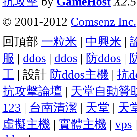
抗攻擊
by
GameHost
X2.5
© 2001-2012
Comsenz Inc.
回頂部
一粒米
|
中興米
|
服
|
ddos
|
ddos
|
防ddos
|
工
| 設計
防ddos主機
|
抗d
抗攻擊論壇
|
天堂自動贊
123
|
台南清潔
|
天堂
|
天
虛擬主機
|
實體主機
|
vps