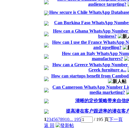
audience targeting?
How secure is Chile WhatsApp Database
Can Burkina Faso WhatsApp Number 
How can a Ghana WhatsApp Number L
business?
How can I use the France WhatsApp Num
and upselling?
How can an Italy WhatsApp Numbe
manufacturers?
How can a Greece WhatsApp Number L
Greek furniture a...
How can startups benefit from Cambo
Can Cameroon WhatsApp Number List be
media marketing?
清晰的定价策略带来自信
提高潜在客户跟进率的潜在客
1
2
3
4
5
6
7
8
9
10
... 195
/ 195 頁
下一頁
返 回