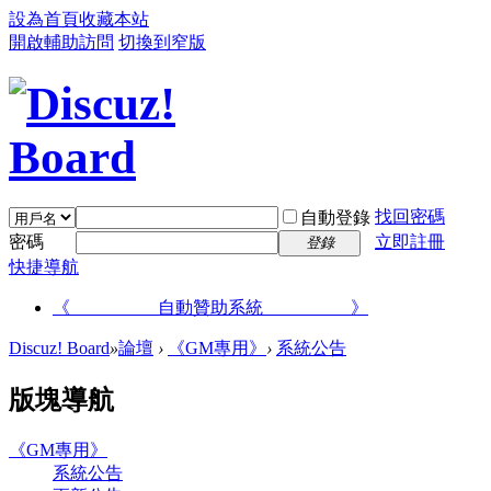
設為首頁
收藏本站
開啟輔助訪問
切換到窄版
找回密碼
自動登錄
密碼
立即註冊
登錄
快捷導航
《__________自動贊助系統__________》
Discuz! Board
»
論壇
›
《GM專用》
›
系統公告
版塊導航
《GM專用》
系統公告