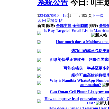
系統公告
今日:
0
|
主
1
2
3
4
5
6
7
8
9
10
... 195
/ 195 頁
下一頁
返 回
新窗
篩選:
全部主題
全部時間
排序:
最後
Is Buy Targeted Email List in Mauritius
How much does a Moldova email 
该项目的成员包括美
但形势似乎正在转变：阿鲁巴国家
可能会错失一半甚至更多
维护可靠高效的数据
Why is Namibia WhatsApp Number Li
automation?
Can Oman Cell Phone List grow onl
How to improve lead generation wit
List?
How does a Canada Telegram User D